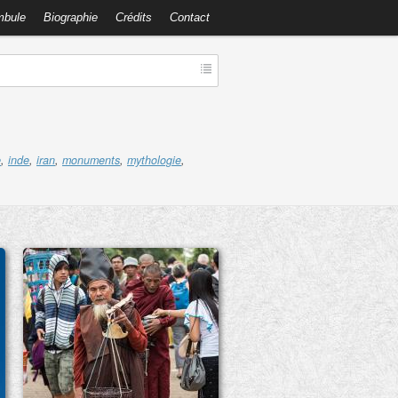
mbule
Biographie
Crédits
Contact
e
,
inde
,
iran
,
monuments
,
mythologie
,