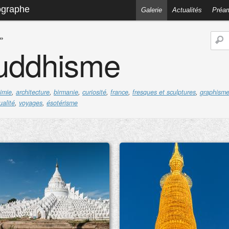
ographe
Galerie
Actualités
Préa
»
uddhisme
imie
,
architecture
,
birmanie
,
curiosité
,
france
,
fresques et sculptures
,
graphism
ualité
,
voyages
,
ésotérisme