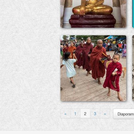
«
1
2
3
»
Diapora