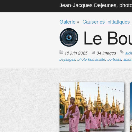
Jean-Jacques Dejeunes, phot
Galerie
»
Causeries initiatiques
Le Bo
15 juin 2025
34 images
alch
paysages
,
photo humaniste
,
portraits
,
spirit