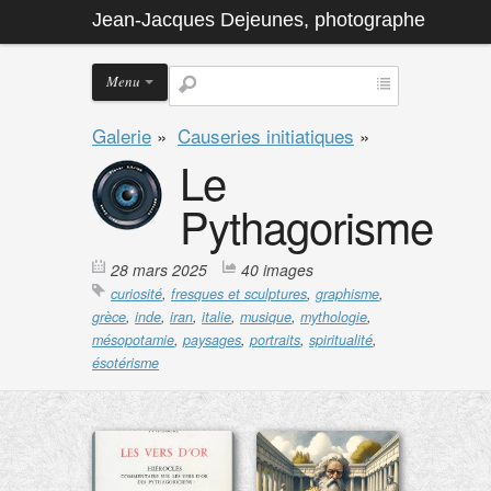
Jean-Jacques Dejeunes, photographe
Menu
Galerie
»
Causeries initiatiques
»
Le
Pythagorisme
28 mars 2025
40 images
curiosité
,
fresques et sculptures
,
graphisme
,
grèce
,
inde
,
iran
,
italie
,
musique
,
mythologie
,
mésopotamie
,
paysages
,
portraits
,
spiritualité
,
ésotérisme