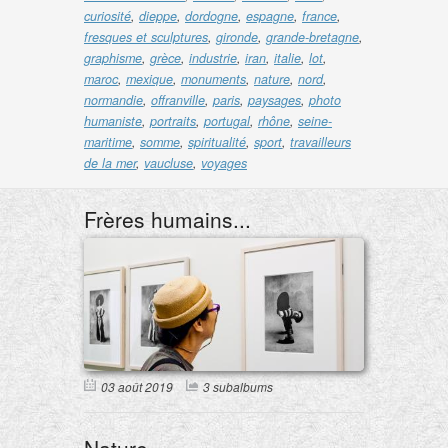
curiosité
,
dieppe
,
dordogne
,
espagne
,
france
,
fresques et sculptures
,
gironde
,
grande-bretagne
,
graphisme
,
grèce
,
industrie
,
iran
,
italie
,
lot
,
maroc
,
mexique
,
monuments
,
nature
,
nord
,
normandie
,
offranville
,
paris
,
paysages
,
photo
humaniste
,
portraits
,
portugal
,
rhône
,
seine-
maritime
,
somme
,
spiritualité
,
sport
,
travailleurs
de la mer
,
vaucluse
,
voyages
Frères humains...
03 août 2019
3 subalbums