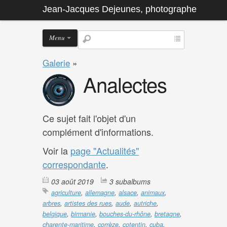
Jean-Jacques Dejeunes, photographe
Menu
Galerie
»
Analectes
Ce sujet fait l'objet d'un
complément d'informations.
Voir la
page "Actualités"
correspondante
.
03 août 2019
3 subalbums
agriculture
,
allemagne
,
alsace
,
animaux
,
arbres
,
artistes des rues
,
aude
,
autriche
,
belgique
,
birmanie
,
bouches-du-rhône
,
bretagne
,
charente-maritime
,
corrèze
,
cotentin
,
cuba
,