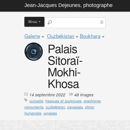
Jean-Jacques Dejeunes, photographe
Menu
Galerie
»
Ouzbékistan
»
Boukhara
»
Palais
Sitoraï-
Mokhi-
Khosa
14 septembre 2022
48 images
curiosité
,
fresques et sculptures
,
graphisme
,
monuments
,
ouzbékistan
,
paysages
,
photo
humaniste
,
voyages