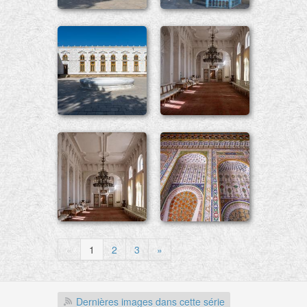
«
1
2
3
»
Dernières images dans cette série