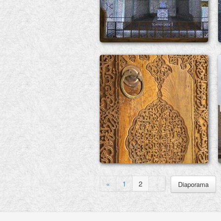
«
1
2
»
Diaporama