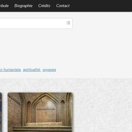
mbule
Biographie
Crédits
Contact
to humaniste
,
spiritualité
,
voyages