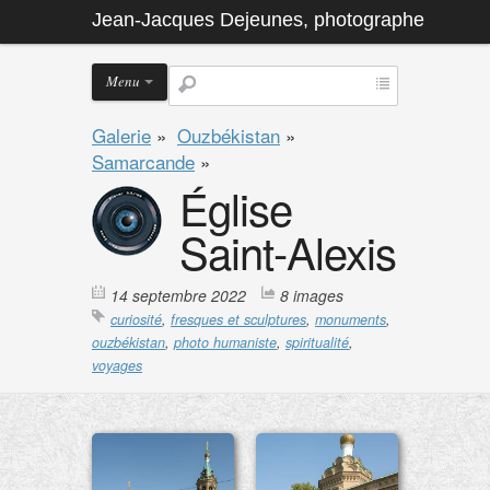
Jean-Jacques Dejeunes, photographe
Menu
Galerie
»
Ouzbékistan
»
Samarcande
»
Église
Saint-Alexis
14 septembre 2022
8 images
curiosité
,
fresques et sculptures
,
monuments
,
ouzbékistan
,
photo humaniste
,
spiritualité
,
voyages