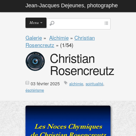
Jean-Jacques Dejeunes, photographe
Menu
Galerie
»
Alchimie
»
Christian
Rosencreutz
»
(1/54)
Christian
Rosencreutz
03 février 2025
alchimie
,
spiritualité
,
ésotérisme