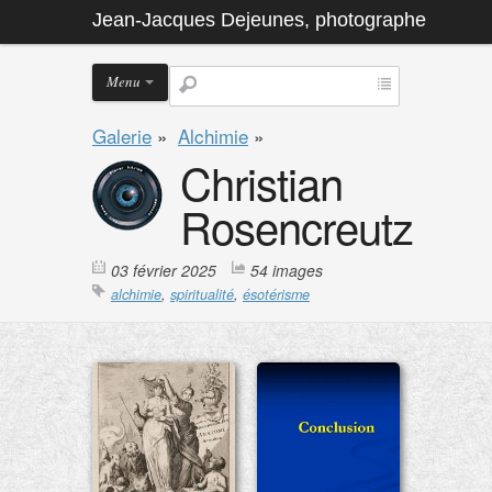
Jean-Jacques Dejeunes, photographe
Menu
Galerie
»
Alchimie
»
Christian
Rosencreutz
03 février 2025
54 images
alchimie
,
spiritualité
,
ésotérisme