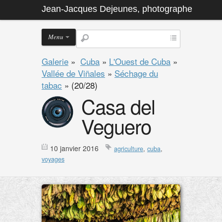
Jean-Jacques Dejeunes, photographe
Menu
Galerie
»
Cuba
»
L'Ouest de Cuba
»
Vallée de Viñales
»
Séchage du
tabac
»
(20/28)
Casa del
Veguero
10 janvier 2016
agriculture
,
cuba
,
voyages