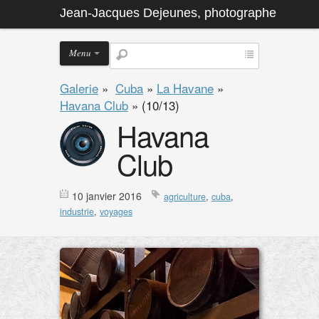
Jean-Jacques Dejeunes, photographe
Menu
Galerie
»
Cuba
»
La Havane
»
Havana Club
»
(10/13)
Havana
Club
10 janvier 2016
agriculture
,
cuba
,
industrie
,
voyages