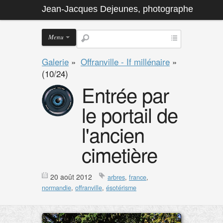
Jean-Jacques Dejeunes, photographe
Menu
Galerie
»
Offranville - If millénaire
»
(10/24)
Entrée par
le portail de
l'ancien
cimetière
20 août 2012
arbres
,
france
,
normandie
,
offranville
,
ésotérisme