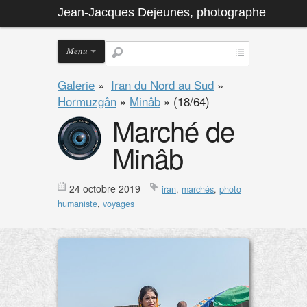
Jean-Jacques Dejeunes, photographe
Menu
Galerie
»
Iran du Nord au Sud
»
Hormuzgân
»
Minâb
»
(18/64)
Marché de
Minâb
24 octobre 2019
iran
,
marchés
,
photo
humaniste
,
voyages