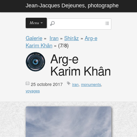
Jean-Jacques Dejeunes, photographe
Menu
Galerie
»
Iran
»
Shirâz
»
Arg-e
Karim Khân
»
(7/8)
Arg-e
Karim Khân
25 octobre 2017
iran
,
monuments
,
voyages