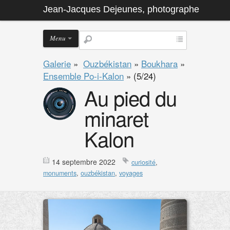
Jean-Jacques Dejeunes, photographe
Menu
Galerie
»
Ouzbékistan
»
Boukhara
»
Ensemble Po-i-Kalon
»
(5/24)
Au pied du
minaret
Kalon
14 septembre 2022
curiosité
,
monuments
,
ouzbékistan
,
voyages