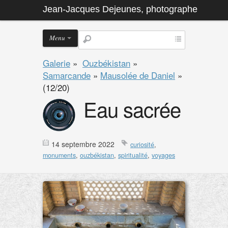
Jean-Jacques Dejeunes, photographe
Menu
Galerie
»
Ouzbékistan
»
Samarcande
»
Mausolée de Daniel
»
(12/20)
Eau sacrée
14 septembre 2022
curiosité
,
monuments
,
ouzbékistan
,
spiritualité
,
voyages