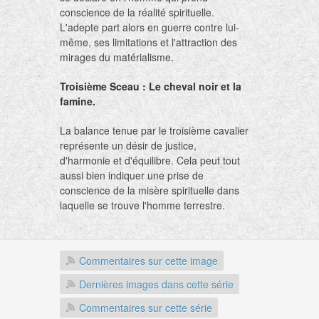
conscience de la réalité spirituelle.
L'adepte part alors en guerre contre lui-
même, ses limitations et l'attraction des
mirages du matérialisme.
Troisième Sceau : Le cheval noir et la
famine.
La balance tenue par le troisième cavalier
représente un désir de justice,
d'harmonie et d'équilibre. Cela peut tout
aussi bien indiquer une prise de
conscience de la misère spirituelle dans
laquelle se trouve l'homme terrestre.
Le cheval
"noir"
comme la nuit représente
les malheurs et la famine. À l'inverse de
Commentaires sur cette image
l'interprétation habituelle, les chevaux,
souvent considérés comme
Dernières images dans cette série
psychopompes, signifient ici l'émergence
Commentaires sur cette série
dans le domaine matériel de principes