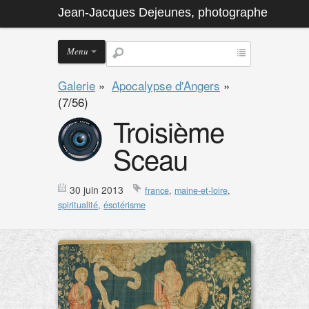
Jean-Jacques Dejeunes, photographe
Menu
Galerie
»
Apocalypse d'Angers
»
(7/56)
Troisième
Sceau
30 juin 2013
france
,
maine-et-loire
,
spiritualité
,
ésotérisme