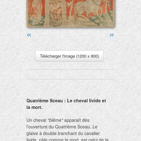
«
»
Télécharger l'image (1200 x 800)
Quatrième Sceau : Le cheval livide et
la mort.
Un cheval
"blême"
apparaît dès
l'ouverture du Quatrième Sceau. Le
glaive à double tranchant du cavalier
livide, pâle comme la mort, est celui de la