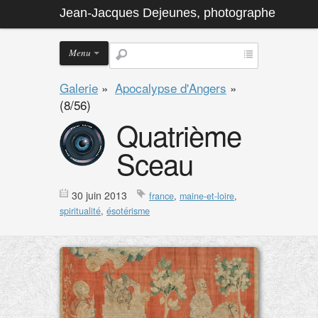
Jean-Jacques Dejeunes, photographe
Menu
Galerie
»
Apocalypse d'Angers
»
(8/56)
Quatrième
Sceau
30 juin 2013
france
,
maine-et-loire
,
spiritualité
,
ésotérisme