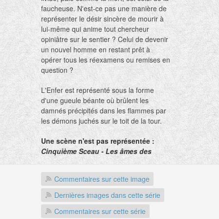
faucheuse. N'est-ce pas une manière de
représenter le désir sincère de mourir à
lui-même qui anime tout chercheur
opiniâtre sur le sentier ? Celui de devenir
un nouvel homme en restant prêt à
opérer tous les réexamens ou remises en
question ?
L'Enfer est représenté sous la forme
d'une gueule béante où brûlent les
damnés précipités dans les flammes par
les démons juchés sur le toit de la tour.
Une scène n'est pas représentée :
Cinquième Sceau - Les âmes des
Martyrs.
Commentaires sur cette image
L'homme prend conscience des idéaux
qu'il s'était donnés, des serments
Dernières images dans cette série
prononcés ou non, des bonnes intentions
Commentaires sur cette série
qu'il a ensuite trahies. Autrement dit, les