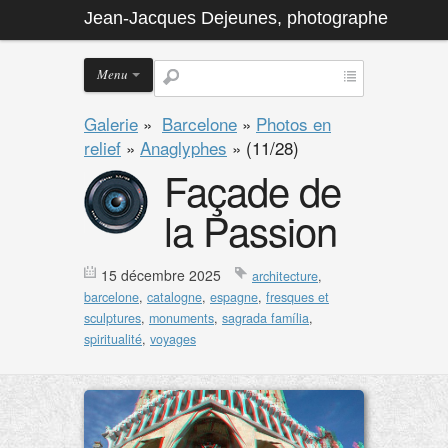
Jean-Jacques Dejeunes, photographe
Menu
Galerie
»
Barcelone
»
Photos en
relief
»
Anaglyphes
»
(11/28)
Façade de
la Passion
15 décembre 2025
architecture
,
barcelone
,
catalogne
,
espagne
,
fresques et
sculptures
,
monuments
,
sagrada família
,
spiritualité
,
voyages