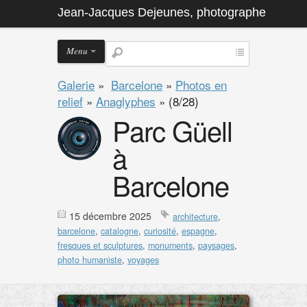
Jean-Jacques Dejeunes, photographe
Menu
Galerie
»
Barcelone
»
Photos en
relief
»
Anaglyphes
»
(8/28)
Parc Güell
à
Barcelone
15 décembre 2025
architecture
,
barcelone
,
catalogne
,
curiosité
,
espagne
,
fresques et sculptures
,
monuments
,
paysages
,
photo humaniste
,
voyages