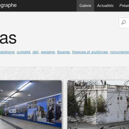
ographe
Galerie
Actualités
Préa
ras
catalogne
,
curiosité
,
dalí
,
espagne
,
figueras
,
fresques et sculptures
,
monuments