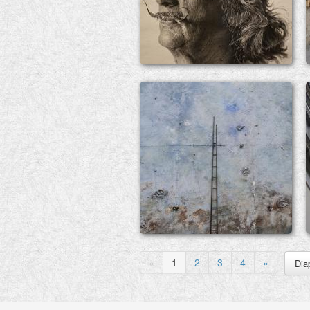
«
1
2
3
4
»
Dia