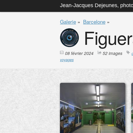
Jean-Jacques Dejeunes, phot
Galerie
»
Barcelone
»
Figue
08 février 2024
52 images
voyages