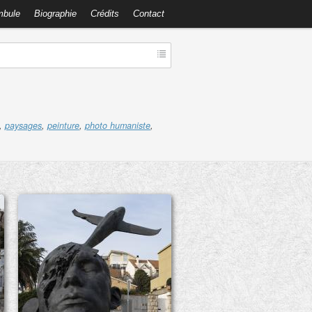
mbule
Biographie
Crédits
Contact
,
paysages
,
peinture
,
photo humaniste
,