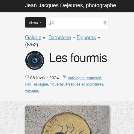
Jean-Jacques Dejeunes, photographe
Menu
Galerie
»
Barcelone
»
Figueras
»
(8/52)
Les fourmis
08 février 2024
catalogne
,
curiosité
,
dalí
,
espagne
,
figueras
,
fresques et sculptures
,
voyages