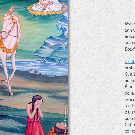
Illus
un vi
ermit
actual
Boud
Sidd
proba
C. à 
au no
Étant 
de la
renco
souf
d'un 
qu'on
Cette
compr