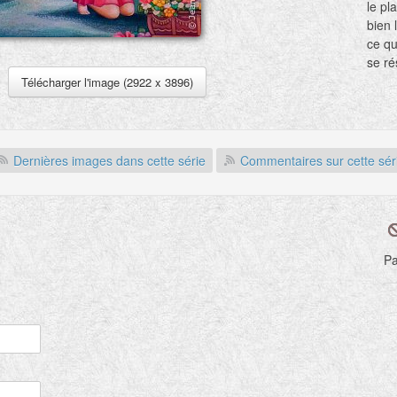
le pl
bien 
ce qu'
se ré
probl
Télécharger l'image (2922 x 3896)
à l'é
l'asc
mort,
chois
Dernières images dans cette série
Commentaires sur cette sér
s'ali
Pa