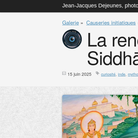
Jean-Jacques Dejeunes, phot
Galerie
»
Causeries initiatiques
La ren
Siddh
15 juin 2025
curiosité
,
inde
,
mytho