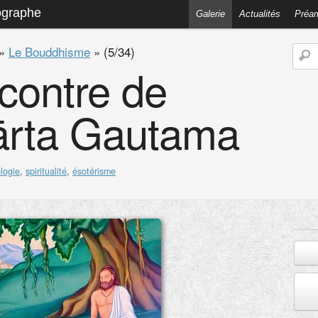
ographe
Galerie
Actualités
Préa
»
Le Bouddhisme
»
(5/34)
contre de
ārta Gautama
logie
,
spiritualité
,
ésotérisme