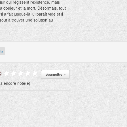
aisir qui régissent l'existence, mais
la douleur et la mort. Désormais, tout
il a fait jusque-là lui paraît vide et il
sout à trouver une solution au
ème de la douleur. Il passe sept ans
coute des plus grands maîtres, dans
èse la plus complète. À l'article de la
 il comprend qu'il ne sert à rien de
ir les extrêmes et se remet à
ie
menter. Puis il entre en méditation.
s encore noté(e)