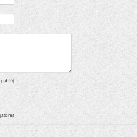
 publié)
gatoires.