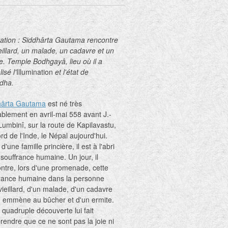
tration : Siddhârta Gautama rencontre
eillard, un malade, un cadavre et un
e. Temple Bodhgayâ, lieu où il a
isé l'
Illumination
et l'état de
dha.
hârta Gautama
est né très
blement en avril-mai 558 avant J.-
Lumbinî, sur la route de Kapilavastu,
rd de l'Inde, le Népal aujourd'hui.
d'une famille princière, il est à l'abri
 souffrance humaine. Un jour, il
ntre, lors d'une promenade, cette
france humaine dans la personne
vieillard, d'un malade, d'un cadavre
 emmène au bûcher et d'un ermite.
 quadruple découverte lui fait
endre que ce ne sont pas la joie ni