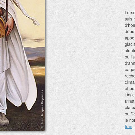
Lorsq
suis 
d'ho
début
appel
glaci
alent
où il
d'ann
bagag
reche
clima
et pé
l'Asi
s'ins
plate
ou
"t
le no
Iran
.