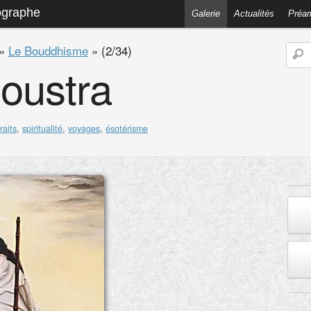
ographe
Galerie
Actualités
Préa
»
Le Bouddhisme
»
(2/34)
oustra
raits
,
spiritualité
,
voyages
,
ésotérisme