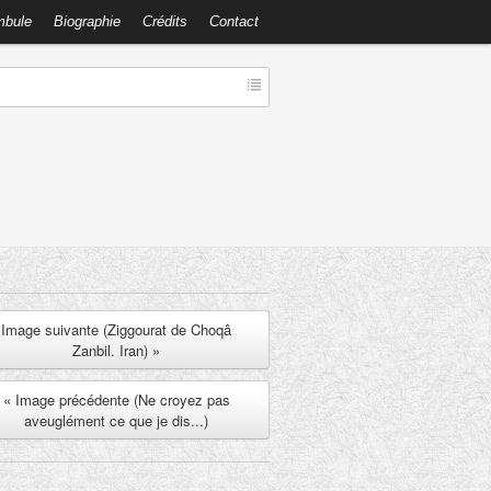
mbule
Biographie
Crédits
Contact
Image suivante (Ziggourat de Choqâ
Zanbil. Iran) »
« Image précédente (Ne croyez pas
aveuglément ce que je dis...)