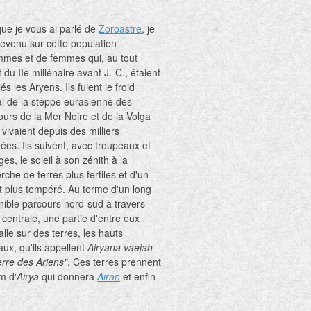
ue je vous ai parlé de
Zoroastre
, je
revenu sur cette population
mmes et de femmes qui, au tout
 du IIe millénaire avant J.-C., étaient
és les Aryens. Ils fuient le froid
al de la steppe eurasienne des
ours de la Mer Noire et de la Volga
s vivaient depuis des milliers
ées. Ils suivent, avec troupeaux et
es, le soleil à son zénith à la
rche de terres plus fertiles et d'un
t plus tempéré. Au terme d'un long
nible parcours nord-sud à travers
e centrale, une partie d'entre eux
talle sur des terres, les hauts
aux, qu'ils appellent
Airyana vaejah
erre des Ariens"
. Ces terres prennent
m d'
Airya
qui donnera
Airan
et enfin